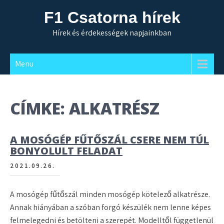
Skip
F1 Csatorna hírek
to
content
Hírek és érdekességek napjainkban
Menu
CÍMKE:
ALKATRÉSZ
A MOSÓGÉP FŰTŐSZÁL CSERE NEM TÚL
BONYOLULT FELADAT
2021.09.26.
A mosógép fűtőszál minden mosógép kötelező alkatrésze.
Annak hiányában a szóban forgó készülék nem lenne képes
felmelegedni és betölteni a szerepét. Modelltől függetlenül