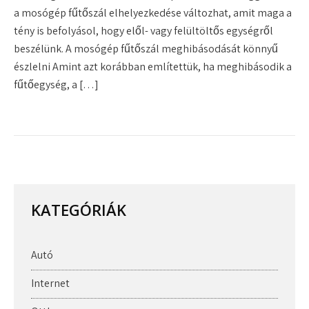
a mosógép fűtőszál elhelyezkedése változhat, amit maga a
tény is befolyásol, hogy elől- vagy felültöltős egységről
beszélünk. A mosógép fűtőszál meghibásodását könnyű
észlelni Amint azt korábban említettük, ha meghibásodik a
fűtőegység, a […]
KATEGÓRIÁK
Autó
Internet