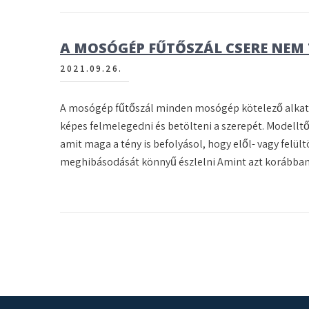
A MOSÓGÉP FŰTŐSZÁL CSERE NEM
2021.09.26.
A mosógép fűtőszál minden mosógép kötelező alkatr
képes felmelegedni és betölteni a szerepét. Modellt
amit maga a tény is befolyásol, hogy elől- vagy felü
meghibásodását könnyű észlelni Amint azt korábban