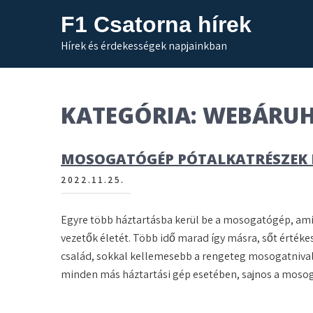
Skip
F1 Csatorna hírek
to
content
Hírek és érdekességek napjainkban
KATEGÓRIA:
WEBÁRU
MOSOGATÓGÉP PÓTALKATRÉSZEK É
2022.11.25.
Egyre több háztartásba kerül be a mosogatógép, amik
vezetők életét. Több idő marad így másra, sőt értéke
család, sokkal kellemesebb a rengeteg mosogatnivaló 
minden más háztartási gép esetében, sajnos a mos