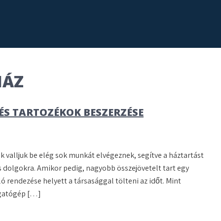
HÁZ
S TARTOZÉKOK BESZERZÉSE
 valljuk be elég sok munkát elvégeznek, segítve a háztartást
s dolgokra. Amikor pedig, nagyobb összejövetelt tart egy
rendezése helyett a társasággal tölteni az időt. Mint
ogatógép […]