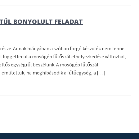
 TÚL BONYOLULT FELADAT
észe. Annak hiányában a szóban forgó készülék nem lenne
ől függetlenül a mosógép fűtőszál elhelyezkedése változhat,
ltöltős egységről beszélünk. A mosógép fűtőszál
 említettük, ha meghibásodik a fűtőegység, a […]