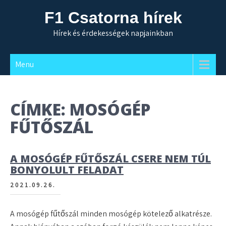
Skip
F1 Csatorna hírek
to
content
Hírek és érdekességek napjainkban
Menu
CÍMKE:
MOSÓGÉP
FŰTŐSZÁL
A MOSÓGÉP FŰTŐSZÁL CSERE NEM TÚL
BONYOLULT FELADAT
2021.09.26.
A mosógép fűtőszál minden mosógép kötelező alkatrésze.