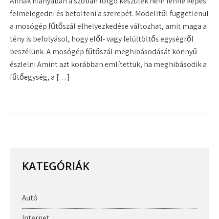
Annak hiányában a szóban forgó készülék nem lenne képes
felmelegedni és betölteni a szerepét. Modelltől függetlenül
a mosógép fűtőszál elhelyezkedése változhat, amit maga a
tény is befolyásol, hogy elől- vagy felültöltős egységről
beszélünk. A mosógép fűtőszál meghibásodását könnyű
észlelni Amint azt korábban említettük, ha meghibásodik a
fűtőegység, a […]
KATEGÓRIÁK
Autó
Internet