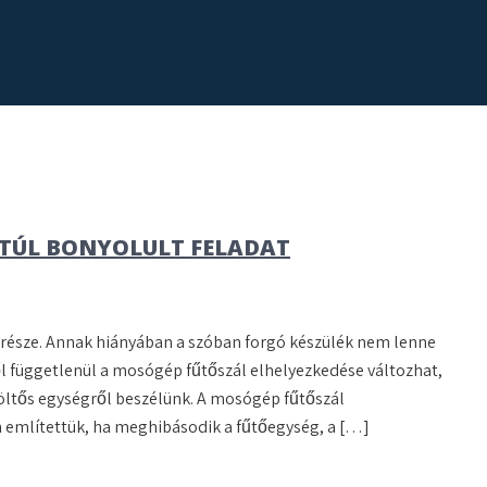
 TÚL BONYOLULT FELADAT
észe. Annak hiányában a szóban forgó készülék nem lenne
ől függetlenül a mosógép fűtőszál elhelyezkedése változhat,
ltöltős egységről beszélünk. A mosógép fűtőszál
 említettük, ha meghibásodik a fűtőegység, a […]