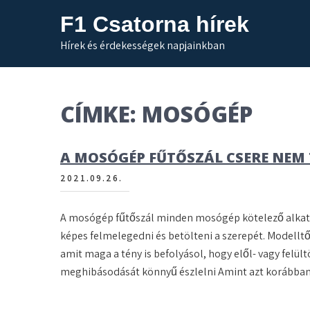
Skip
F1 Csatorna hírek
to
content
Hírek és érdekességek napjainkban
CÍMKE:
MOSÓGÉP
A MOSÓGÉP FŰTŐSZÁL CSERE NEM
2021.09.26.
A mosógép fűtőszál minden mosógép kötelező alkatr
képes felmelegedni és betölteni a szerepét. Modellt
amit maga a tény is befolyásol, hogy elől- vagy felü
meghibásodását könnyű észlelni Amint azt korábban