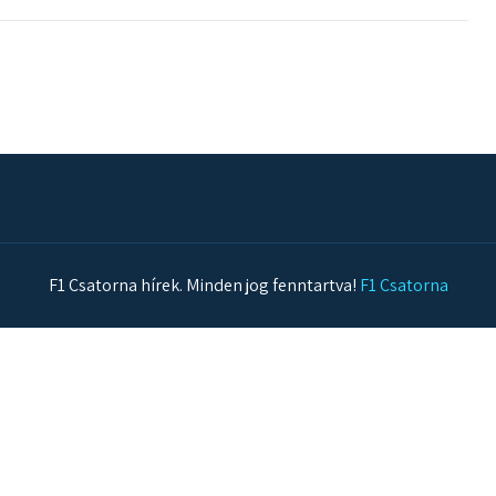
F1 Csatorna hírek. Minden jog fenntartva!
F1 Csatorna