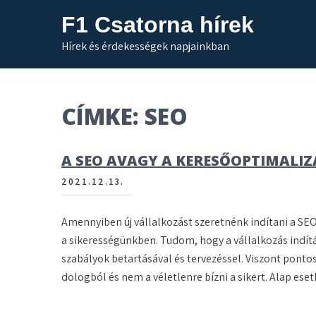
Skip
F1 Csatorna hírek
to
content
Hírek és érdekességek napjainkban
CÍMKE:
SEO
A SEO AVAGY A KERESŐOPTIMALI
2021.12.13.
Amennyiben új vállalkozást szeretnénk indítani a SE
a sikerességünkben. Tudom, hogy a vállalkozás indítá
szabályok betartásával és tervezéssel. Viszont pont
dologból és nem a véletlenre bízni a sikert. Alap es