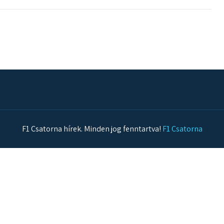
F1 Csatorna hírek. Minden jog fenntartva!
F1 Csatorna