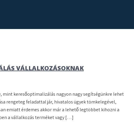
ZÁLÁS VÁLLALKOZÁSOKNAK
O, mint keresőoptimalizálás nagyon nagy segítségünkre lehet
sa rengeteg feladattal jár, hivatalos ügyek tömkelegével,
osan emiatt érdemes akkor már a lehető legtöbbet kihozni a
etben a vállalkozás terméket vagy […]