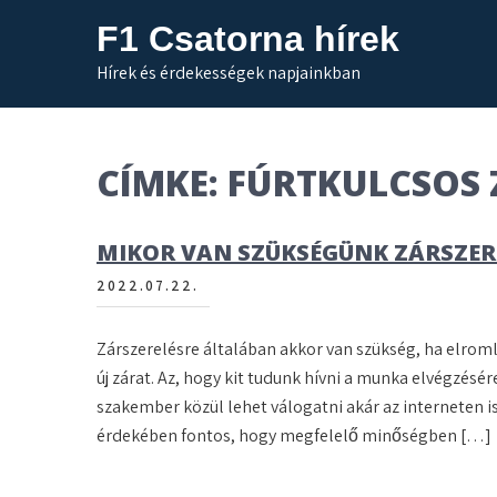
Skip
F1 Csatorna hírek
to
content
Hírek és érdekességek napjainkban
CÍMKE:
FÚRTKULCSOS 
MIKOR VAN SZÜKSÉGÜNK ZÁRSZER
2022.07.22.
Zárszerelésre általában akkor van szükség, ha elromlo
új zárat. Az, hogy kit tudunk hívni a munka elvégzésér
szakember közül lehet válogatni akár az interneten is,
érdekében fontos, hogy megfelelő minőségben […]