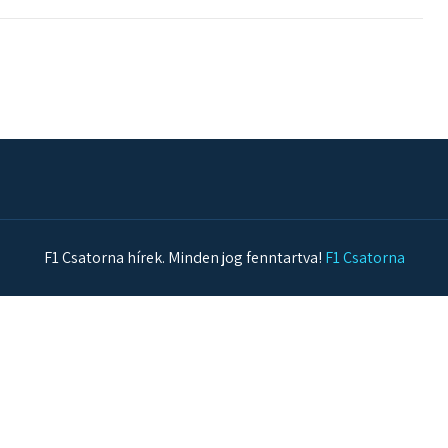
F1 Csatorna hírek. Minden jog fenntartva!
F1 Csatorna